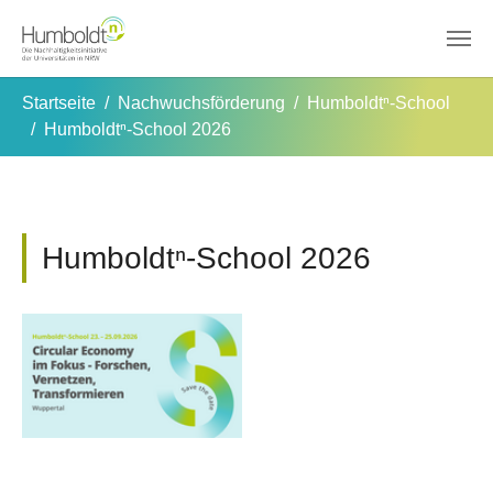
Zum Hauptinhalt springen
Sie sind hier:
Startseite
Nachwuchsförderung
Humboldtⁿ-School
Humboldtⁿ-School 2026
Humboldtⁿ-School 2026