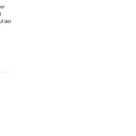
der
l
uf der