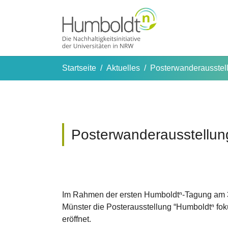
Zum Hauptinhalt springen
Sie sind hier:
Startseite
Aktuelles
Posterwanderausstel
Posterwanderausstellun
Im Rahmen der ersten Humboldtⁿ-Tagung am 3
Münster die Posterausstellung “Humboldtⁿ fok
eröffnet.